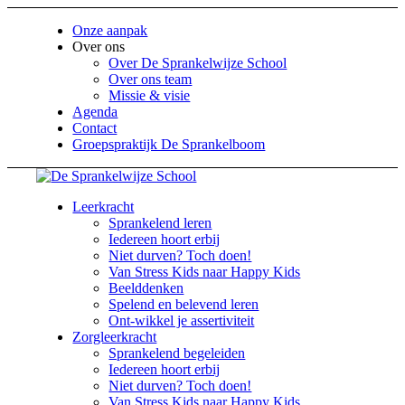
Onze aanpak
Over ons
Over De Sprankelwijze School
Over ons team
Missie & visie
Agenda
Contact
Groepspraktijk De Sprankelboom
Leerkracht
Sprankelend leren
Iedereen hoort erbij
Niet durven? Toch doen!
Van Stress Kids naar Happy Kids
Beelddenken
Spelend en belevend leren
Ont-wikkel je assertiviteit
Zorgleerkracht
Sprankelend begeleiden
Iedereen hoort erbij
Niet durven? Toch doen!
Van Stress Kids naar Happy Kids