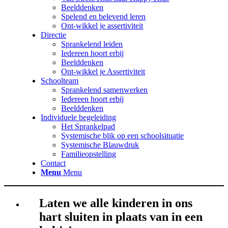
Beelddenken
Spelend en belevend leren
Ont-wikkel je assertiviteit
Directie
Sprankelend leiden
Iedereen hoort erbij
Beelddenken
Ont-wikkel je Assertiviteit
Schoolteam
Sprankelend samenwerken
Iedereen hoort erbij
Beelddenken
Individuele begeleiding
Het Sprankelpad
Systemische blik op een schoolsituatie
Systemische Blauwdruk
Familieopstelling
Contact
Menu
Menu
Laten we alle kinderen in ons
hart sluiten in plaats van in een